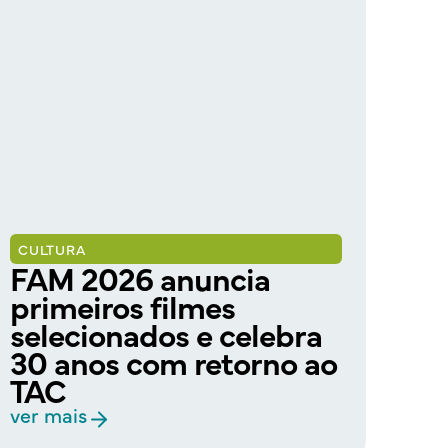
CULTURA
CUL
FAM 2026 anuncia
Pl
primeiros filmes
mo
selecionados e celebra
fi
30 anos com retorno ao
CI
TAC
ver
ver mais