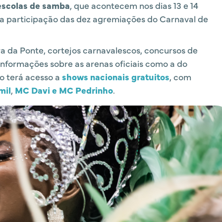
 escolas de samba
, que acontecem nos dias 13 e 14
 a participação das dez agremiações do Carnaval de
a da Ponte, cortejos carnavalescos, concursos de
informações sobre as arenas oficiais como a do
co terá acesso a
shows nacionais gratuitos
, com
mil
,
MC Davi e MC Pedrinho
.