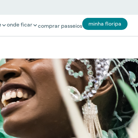
minha floripa
e
onde ficar
comprar passeios