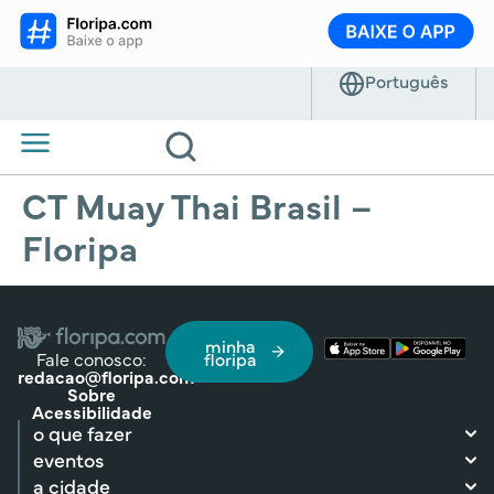
CT Muay Thai Brasil –
Floripa
minha
Fale conosco:
floripa
redacao@floripa.com
Sobre
Acessibilidade
o que fazer
eventos
a cidade