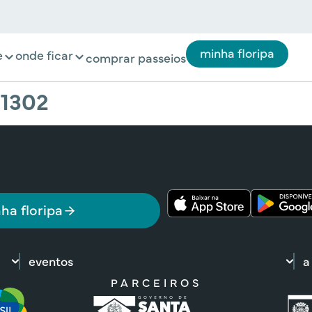
minha floripa
e
onde ficar
comprar passeios
 1302
ha floripa
eventos
a
PARCEIROS