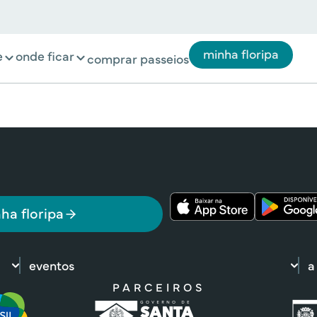
minha floripa
e
onde ficar
comprar passeios
ha floripa
eventos
a
PARCEIROS