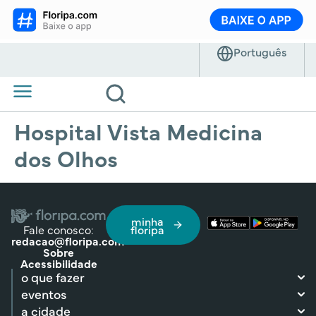
Hospital Vista Medicina
dos Olhos
minha
Fale conosco:
floripa
redacao@floripa.com
Sobre
Acessibilidade
o que fazer
eventos
a cidade