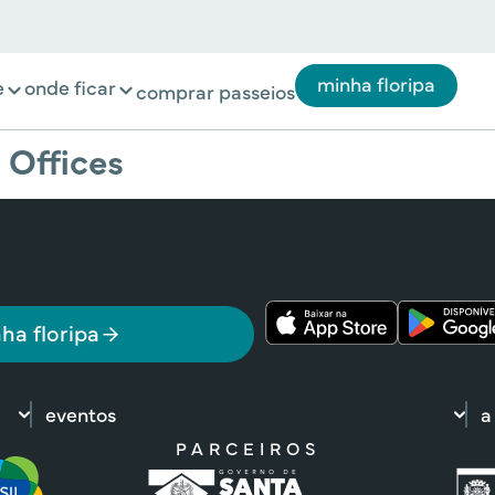
minha floripa
e
onde ficar
comprar passeios
Offices
ha floripa
eventos
a
PARCEIROS