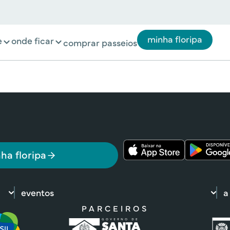
minha floripa
e
onde ficar
comprar passeios
ha floripa
eventos
a
PARCEIROS