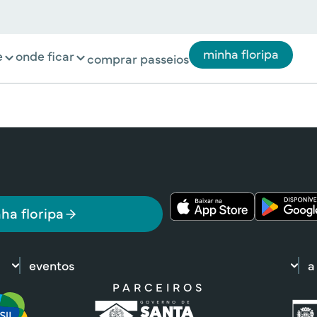
minha floripa
e
onde ficar
comprar passeios
ha floripa
eventos
a
PARCEIROS