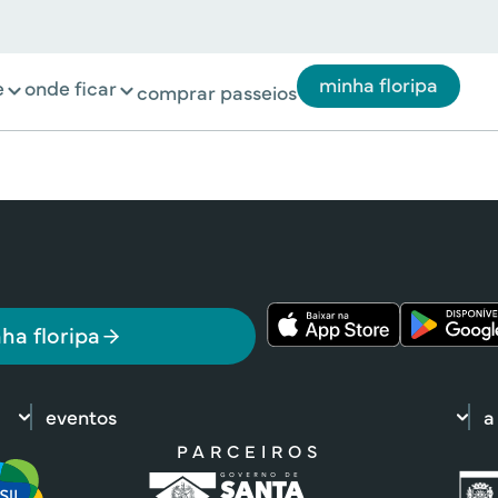
minha floripa
e
onde ficar
comprar passeios
ha floripa
eventos
a
PARCEIROS