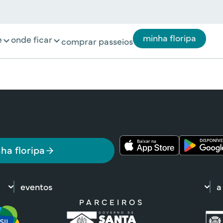
minha floripa
e
onde ficar
comprar passeios
ha floripa
eventos
a
PARCEIROS