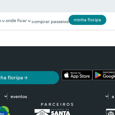
minha floripa
e
onde ficar
comprar passeios
ha floripa
eventos
a
PARCEIROS