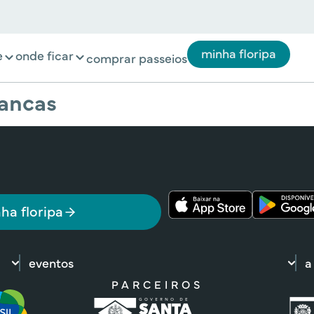
minha floripa
e
onde ficar
comprar passeios
iancas
ha floripa
eventos
a
PARCEIROS