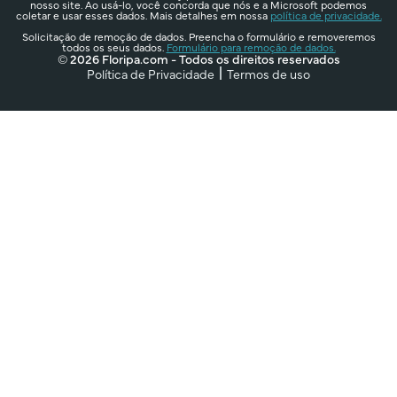
nosso site. Ao usá-lo, você concorda que nós e a Microsoft podemos
coletar e usar esses dados. Mais detalhes em nossa
política de privacidade.
Solicitação de remoção de dados. Preencha o formulário e removeremos
todos os seus dados.
Formulário para remoção de dados.
© 2026 Floripa.com - Todos os direitos reservados
Política de Privacidade
Termos de uso