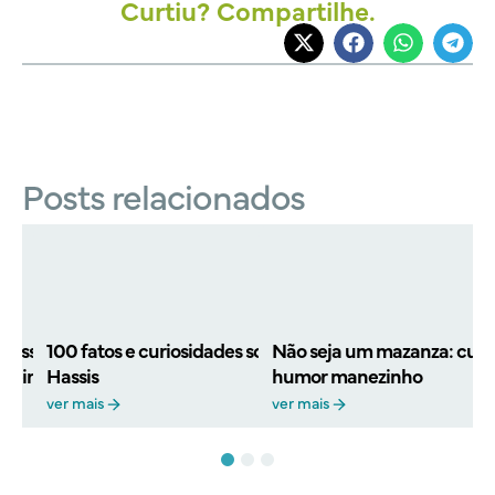
Curtiu? Compartilhe.
Posts relacionados
Joss Stone: fatos
100 fatos e curiosidades sobre a trajetória de
Não seja um mazanza: curio
reira da cantora
Hassis
humor manezinho
ver mais
ver mais