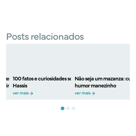
Posts relacionados
Joss Stone: fatos
100 fatos e curiosidades sobre a trajetória de
Não seja um mazanza: curio
reira da cantora
Hassis
humor manezinho
ver mais
ver mais