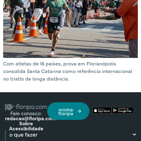
Com atletas de 16 países, prova em Florianópolis
consolida Santa Catarina como referência internacional
no triatlo de longa distância.
minha
Fale conosco:
floripa
redacao@floripa.com
Sobre
Acessibilidade
o que fazer