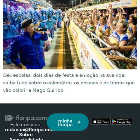
Dez escolas, dois dias de festa e emoção na avenida:
saiba tudo sobre o calendário, os ensaios e os temas que
vão colorir a Nego Quirido.
minha
Fale conosco:
floripa
redacao@floripa.com
Sobre
Acessibilidade