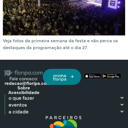
Veja fotos da primeira semana da festa e não perca os
destaques da programação até o dia 27.
minha
Fale conosco:
floripa
redacao@floripa.com
Sobre
Acessibilidade
o que fazer
eventos
a cidade
PARCEIROS