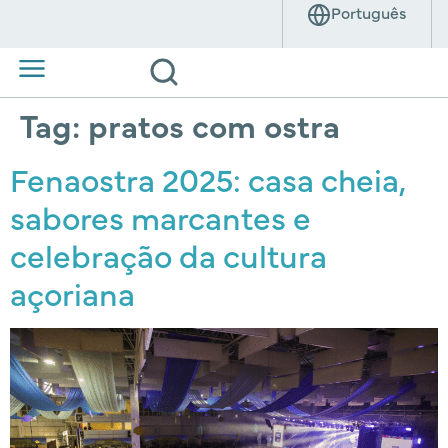
Tag:
pratos com ostra
Fenaostra 2025: casa cheia,
sabores marcantes e
celebração da cultura
açoriana