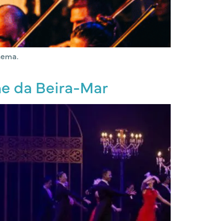
nema.
he da Beira-Mar