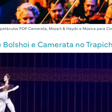
espetáculos POP Camerata, Mozart & Haydn e Música para Ci
e Bolshoi e Camerata no Trapic