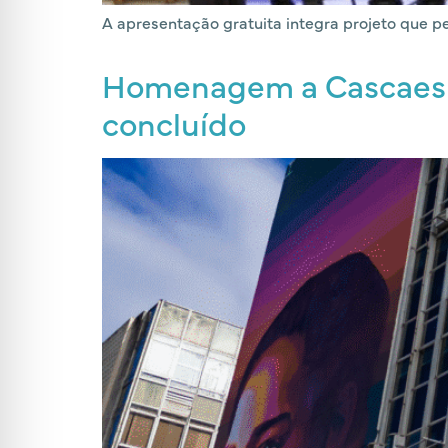
A apresentação gratuita integra projeto que p
Homenagem a Cascaes é
concluído