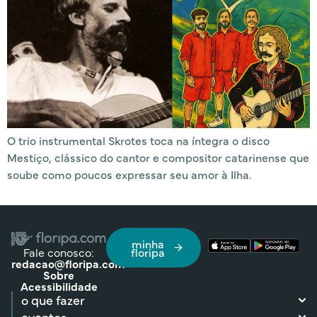
O trio instrumental Skrotes toca na íntegra o disco
Mestiço, clássico do cantor e compositor catarinense que
soube como poucos expressar seu amor à Ilha.
minha
Fale conosco:
floripa
redacao@floripa.com
Sobre
Acessibilidade
o que fazer
eventos