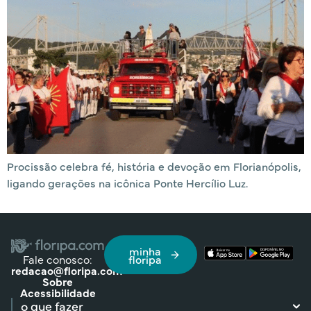
Procissão celebra fé, história e devoção em Florianópolis,
ligando gerações na icônica Ponte Hercílio Luz.
minha
Fale conosco:
floripa
redacao@floripa.com
Sobre
Acessibilidade
o que fazer