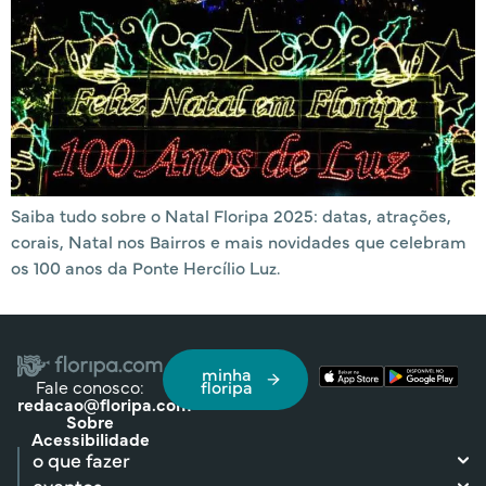
Saiba tudo sobre o Natal Floripa 2025: datas, atrações,
corais, Natal nos Bairros e mais novidades que celebram
os 100 anos da Ponte Hercílio Luz.
minha
Fale conosco:
floripa
redacao@floripa.com
Sobre
Acessibilidade
o que fazer
eventos