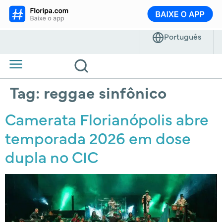
Tag:
reggae sinfônico
Camerata Florianópolis abre
temporada 2026 em dose
dupla no CIC