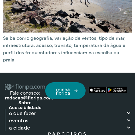
Saiba como geografia, variação de ventos, tipo de mar,
infraestrutura, acesso, trânsito, temperatura da água e
perfil dos frequentadores influenciam na escolha da
praia.
minha
Fale conosco:
floripa
redacao@floripa.com
Sobre
Acessibilidade
o que fazer
eventos
a cidade
PARCEIROS