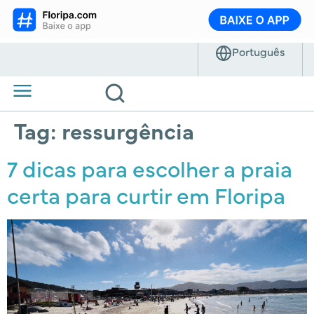
Tag:
ressurgência
7 dicas para escolher a praia
certa para curtir em Floripa