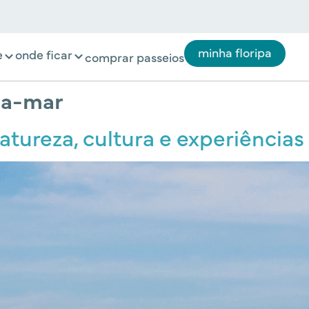
minha floripa
e
onde ficar
comprar passeios
ra-mar
atureza, cultura e experiências