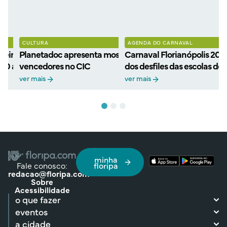
CULTURA
AGENDA DO CARNAVAL
eiros filmes
Planetadoc apresenta mostra gratuita de filmes
Carnaval Florianópolis 202
 30 anos com retorno ao
vencedores no CIC
dos desfiles das escolas de
ver mais
ver mais
minha
Fale conosco:
floripa
redacao@floripa.com
Sobre
Acessibilidade
o que fazer
eventos
a cidade