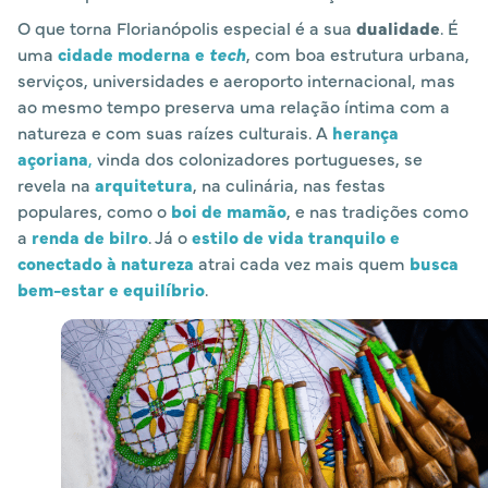
O que torna Florianópolis especial é a sua
dualidade
. É
uma
cidade moderna e
tech
, com boa estrutura urbana,
serviços, universidades e aeroporto internacional, mas
ao mesmo tempo preserva uma relação íntima com a
natureza e com suas raízes culturais. A
herança
açoriana
,
vinda dos colonizadores portugueses, se
revela na
arquitetura
, na culinária, nas festas
populares, como o
boi de mamão
, e nas tradições como
a
renda de bilro
. Já o
estilo de vida tranquilo e
conectado à natureza
atrai cada vez mais quem
busca
bem-estar e equilíbrio
.