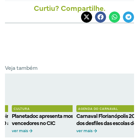
Curtiu? Compartilhe.
Veja também
CULTURA
AGENDA DO CARNAVAL
eiros filmes
Planetadoc apresenta mostra gratuita de filmes
Carnaval Florianópolis 202
 30 anos com retorno ao
vencedores no CIC
dos desfiles das escolas de
ver mais
ver mais