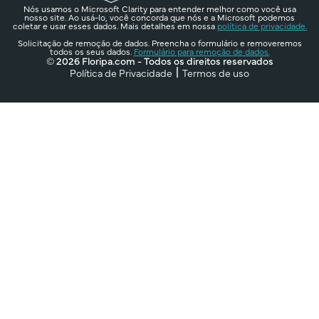
Nós usamos o Microsoft Clarity para entender melhor como você usa
nosso site. Ao usá-lo, você concorda que nós e a Microsoft podemos
coletar e usar esses dados. Mais detalhes em nossa
política de privacidade.
Solicitação de remoção de dados. Preencha o formulário e removeremos
todos os seus dados.
Formulário para remoção de dados.
© 2026 Floripa.com - Todos os direitos reservados
Política de Privacidade
Termos de uso