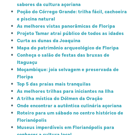
sabores da cultura açoriana
Poção do Córrego Grande: trilha fácil, cachoeira
e piscina natural
As melhores vistas panorâmicas de Floripa
Projeto Tamar atrai público de todos as idades
Curta as dunas da Joaquina
Mapa do patrimônio arqueológico de Floripa
Conheça o salão de festas das bruxas de
Itaguaçu
Moçambique: joia selvagem e preservada de
Floripa
Top 5 das praias mais tranquilas
As melhores trilhas para iniciantes na Ilha
A trilha mística do Dólmen da Oração
Onde encontrar a autêntica culinária açoriana
Roteiro para um sábado no centro histórico de
Florianópolis
Museus imperdíveis em Florianópolis para
conhecer a cultura local