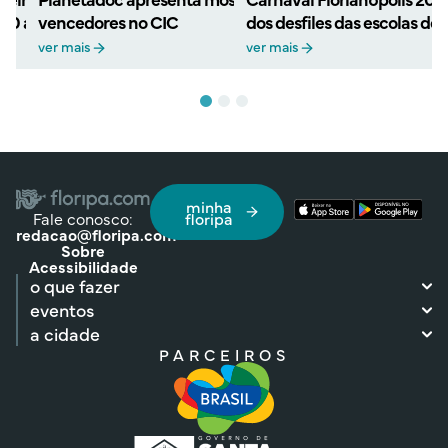
 30 anos com retorno ao
vencedores no CIC
dos desfiles das escolas de
ver mais
ver mais
minha
Fale conosco:
floripa
redacao@floripa.com
Sobre
Acessibilidade
o que fazer
eventos
a cidade
PARCEIROS