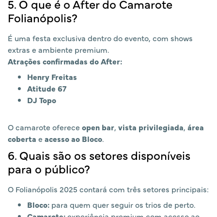
5. O que é o After do Camarote
Folianópolis?
É uma festa exclusiva dentro do evento, com shows
extras e ambiente premium.
Atrações confirmadas do After:
Henry Freitas
Atitude 67
DJ Topo
O camarote oferece
open bar
,
vista privilegiada
,
área
coberta
e
acesso ao Bloco
.
6. Quais são os setores disponíveis
para o público?
O Folianópolis 2025 contará com três setores principais:
Bloco:
para quem quer seguir os trios de perto.
Camarote:
experiência premium com acesso ao